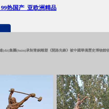
_99热国产_亚欧洲精品
達(dá)集團(tuán)承制青銅雕塑《開路先鋒》被中國華僑歷史博物館